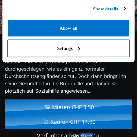
Show details
Allow all
7.7/10
2016
100 min
Drama
Settings
Daniel Blake hat sein ganzes Leben lang seine Steuern
bezahlt und sich geradlinig und anständig
durchgeschlagen, wie es ein ganz normaler
Durchschnittsengländer so tut. Doch dann bringt ihn
seine Gesundheit in die Bredouille und Daniel ist
plötzlich auf Sozialhilfe angewiesen...
Mieten CHF 3.50
Kaufen CHF 14.90
Verfügbar am