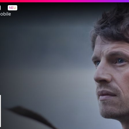
NEU
obile