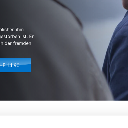
blicher, ihm
storben ist. Er
ch der fremden
HF 14.90
Reise
Von:
Philippe Lioret