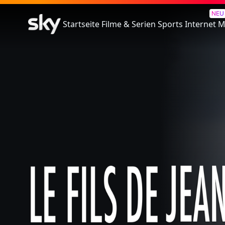
Die Kanadische Reise
NEU
Startseite
Filme & Serien
Sports
Internet
M