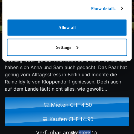
Show details
Allow all
4.1/10
2016
82 min
Komödie
Settings
Was macht man wenn das Leben in der Grossstadt zu
stressig wird? genau, man zieht auf’s Land. Genau das
haben sich Anna und Sam auch gedacht. Das Paar hat
genug vom Alltagsstress in Berlin und möchte die
Ruine Idylle von Kloppendorf geniessen. Doch auch
auf dem Lande läuft nicht alles, wie gewollt…
Mieten CHF 4.50
Kaufen CHF 14.90
Verfügbar am