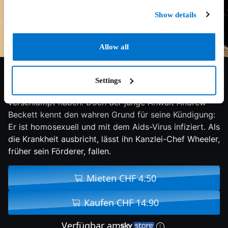
Show details
Allow all
7.7/10
1993
121 min
Drama
Settings
Angeblich soll er die Akte in einem wichtigen Fall
verschlampt haben. Doch der junge Anwalt Andrew
Beckett kennt den wahren Grund für seine Kündigung:
Er ist homosexuell und mit dem Aids-Virus infiziert. Als
die Krankheit ausbricht, lässt ihn Kanzlei-Chef Wheeler,
früher sein Förderer, fallen.
Mieten CHF 4.50
Kaufen CHF 14.90
Verfügbar am