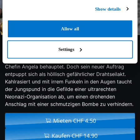
Show details
Allow all
6.5/10
2016
104 min
Thriller
Settings
Nate Foster ist trotz seines jungen Alters ein
gerissener FBI-Agent. Einer der besten, wie seine
Chefin Angela behauptet. Doch sein neuer Auftrag
entpuppt sich als höllisch gefährlicher Drahtseilakt.
Kahlrasiert und mit irrem Funkeln in den Augen taucht
der Jungspund in die Gefilde einer ultrarechten
Neonazi-Organisation ab, um einen drohenden
Anschlag mit einer schmutzigen Bombe zu verhindern.
Mieten CHF 4.50
Kaufen CHF 14.90