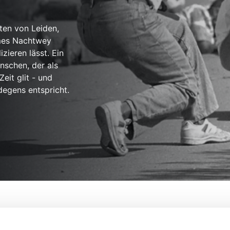
tten von Leiden,
ames Nachtwey
zieren lässt. Ein
nschen, der als
eit glit - und
egens entspricht.
her
Von:
Christian Frei