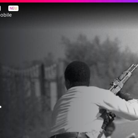
NEU
obile