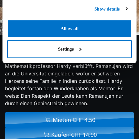
Show details
Allow all
7.2/10
2016
108 min
Drama
Settings
1914: Der Autodidakt Srinivasa Ramanujan schickt
einen Brief an das Trinity College in England, der den
Mathematikprofessor Hardy verblüfft. Ramanujan wird
an die Universität eingeladen, wofür er schweren
Herzens seine Familie in Indien zurücklässt. Hardy
begleitet fortan den Wunderknaben als Mentor. Er
weiss: Den Respekt der Leute kann Ramanujan nur
durch einen Geniestreich gewinnen.
Mieten CHF 4.50
Kaufen CHF 14.90