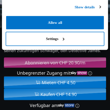
Show details
Allow all
6.3/10
2016
97 min
Komödie
Settings
Ben ist mittlerweile bei der Polizei und nervt weiterhin
seinen zukünftigen Schwager, den Detective James.
Abonnieren von CHF 20.90/m
Unbegrenzter Zugang mit
Mieten CHF 4.50
Kaufen CHF 14.90
Verfügbar am