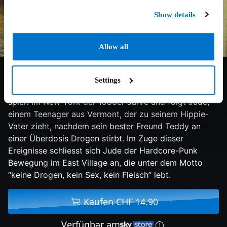
Show details
Allow all
6/10
2015
113 min
Komödie
Settings
Die Coming-of-Age-Geschichte Ten Thousand Saints
spielt im New York der 1980er Jahre und folgt Jude,
einem Teenager aus Vermont, der zu seinem Hippie-
Vater zieht, nachdem sein bester Freund Teddy an
einer Überdosis Drogen stirbt. Im Zuge dieser
Ereignisse schliesst sich Jude der Hardcore-Punk
Bewegung im East Village an, die unter dem Motto
“keine Drogen, kein Sex, kein Fleisch” lebt.
Kaufen CHF 14.90
Verfügbar am