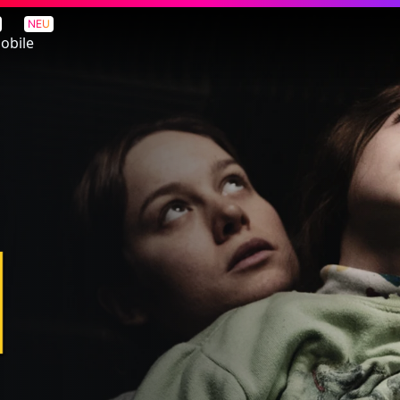
NEU
obile