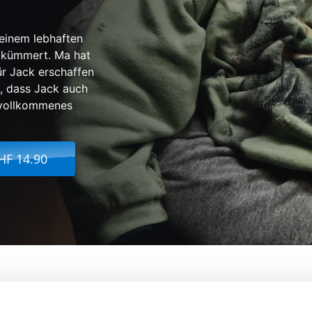
 einem lebhaften
a kümmert. Ma hat
r Jack erschaffen
, dass Jack auch
n vollkommenes
HF 14.90
Von:
Lenny Abrahamson