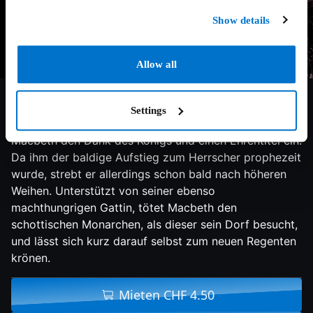
Show details
Allow all
6.4/10
2015
113 min
Drama
Schottland im Mittelalter: Der Sieg in einer
Settings
entscheidenden Schlacht bringt dem Heerführer
Macbeth den Dank des Königs und einen Ehrentitel ein.
Da ihm der baldige Aufstieg zum Herrscher prophezeit
wurde, strebt er allerdings schon bald nach höheren
Weihen. Unterstützt von seiner ebenso
machthungrigen Gattin, tötet Macbeth den
schottischen Monarchen, als dieser sein Dorf besucht,
und lässt sich kurz darauf selbst zum neuen Regenten
krönen.
Mieten CHF 4.50