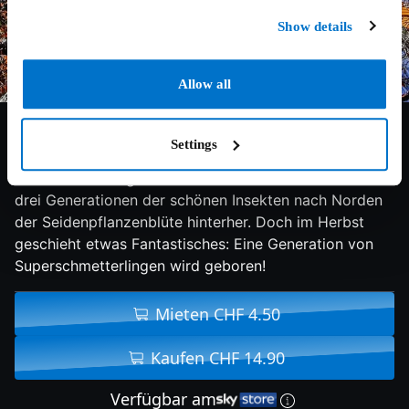
Show details
Allow all
6.2/10
2012
43 min
Doku
Settings
Amerikanische Monarchfalter haben eine
Lebenserwartung von 4-6 Wochen. Jedes Jahr ziehen
drei Generationen der schönen Insekten nach Norden
der Seidenpflanzenblüte hinterher. Doch im Herbst
geschieht etwas Fantastisches: Eine Generation von
Superschmetterlingen wird geboren!
Mieten CHF 4.50
Kaufen CHF 14.90
Verfügbar am