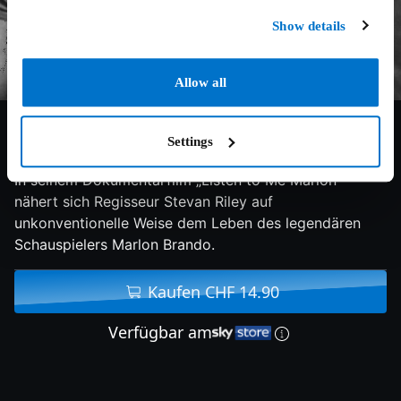
Show details
Allow all
7.5/10
2015
103 min
Doku
Settings
In seinem Dokumentarfilm „Listen to Me Marlon“
nähert sich Regisseur Stevan Riley auf
unkonventionelle Weise dem Leben des legendären
Schauspielers Marlon Brando.
Kaufen CHF 14.90
Verfügbar am