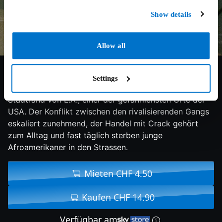
Show details
Allow all
7.8/10
2015
147 min
Drama
Settings
Mitte der 80er Jahre ist Compton, gelegen am
Stadtrand von L.A., einer der gefährlichsten Orte der
USA. Der Konflikt zwischen den rivalisierenden Gangs
eskaliert zunehmend, der Handel mit Crack gehört
zum Alltag und fast täglich sterben junge
Afroamerikaner in den Strassen.
Mieten CHF 4.50
Kaufen CHF 14.90
Verfügbar am