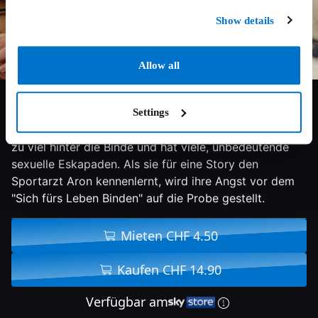
Show details
Allow all
5.8/10
2015
125 min
Komödie
Settings
Amy ist eine erfolgreiche Journalistin, kippt oft einen
zu viel hinter die Binde und hat viele, unbedeutende
sexuelle Eskapaden. Als sie für eine Story den
Sportarzt Aron kennenlernt, wird ihre Angst vor dem
"Sich fürs Leben Binden" auf die Probe gestellt.
Mieten CHF 4.50
Kaufen CHF 14.90
Verfügbar am