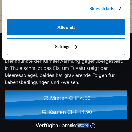
Show details
Allow all
5.8/10
2014
96 min
Doku
Settings
Thule in Grönland und Tuvalu in der Südsee werden als
Brennpunkte der Klimaerwärmung gegenübergestellt.
In Thule schmilzt das Eis, um Tuvalu steigt der
Meeresspiegel, beides hat gravierende Folgen für
Lebensbedingungen und -weisen.
Mieten CHF 4.50
Kaufen CHF 14.90
Verfügbar am