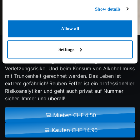
Show details
Allow all
6/10
2004
86 min
Komödie
Settings
Jede siebte Erdnuss in einer Bar weist Spuren von Urin
auf. Salsatanzen birgt ein 50-prozentiges
Verletzungsrisiko. Und beim Konsum von Alkohol muss
mit Trunkenheit gerechnet werden. Das Leben ist
extrem gefährlich! Reuben Feffer ist ein professioneller
Risikoanalytiker und geht auch privat auf Nummer
sicher. Immer und überall!
Mieten CHF 4.50
Kaufen CHF 14.90