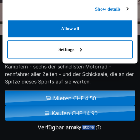
Show details
Allow all
7.7/10
2015
100 min
Doku
Settings
Hitting The Apex erzählt die Geschichte von sechs
Kämpfern - sechs der schnellsten Motorrad -
rennfahrer aller Zeiten - und der Schicksale, die an der
Spitze dieses Sports auf sie warten.
Mieten CHF 4.50
Kaufen CHF 14.90
Verfügbar am