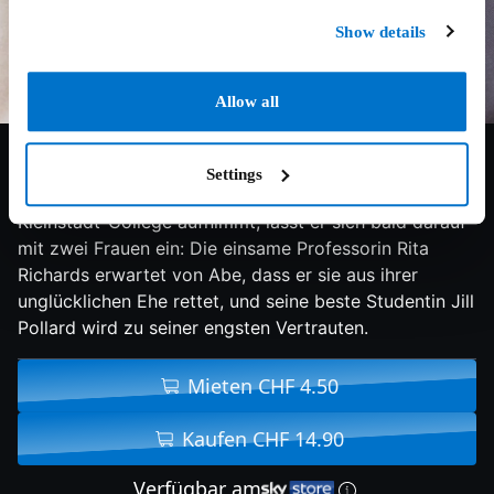
Show details
Allow all
6.5/10
2015
96 min
Drama
Settings
Als Abe Lucas seine Dozententätigkeit an einem
Kleinstadt-College aufnimmt, lässt er sich bald darauf
mit zwei Frauen ein: Die einsame Professorin Rita
Richards erwartet von Abe, dass er sie aus ihrer
unglücklichen Ehe rettet, und seine beste Studentin Jill
Pollard wird zu seiner engsten Vertrauten.
Mieten CHF 4.50
Kaufen CHF 14.90
Verfügbar am