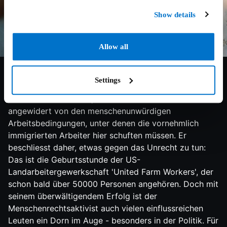
Show details
6.2/10
2014
101 min
Drama
Allow all
César Estrada Chávez ist ein Migrant, der wie viele
andere den Weg in die USA wagt, um hier ein besseres
Settings
Leben zu finden. Dabei heuert er als Arbeiter auf einer
Farm in Kalifornien an, doch schon sehr bald ist er
angewidert von den menschenunwürdigen
Arbeitsbedingungen, unter denen die vornehmlich
immigrierten Arbeiter hier schuften müssen. Er
beschliesst daher, etwas gegen das Unrecht zu tun:
Das ist die Geburtsstunde der US-
Landarbeitergewerkschaft 'United Farm Workers', der
schon bald über 50000 Personen angehören. Doch mit
seinem überwältigendem Erfolg ist der
Menschenrechtsaktivist auch vielen einflussreichen
Leuten ein Dorn im Auge - besonders in der Politik. Für