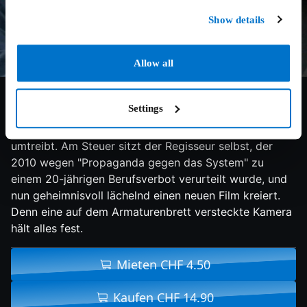
Show details
Allow all
7/10
2015
82 min
Doku
Settings
Ein Taxi fährt durch die lebhaften Strassen Teherans.
Die wechselnden Fahrgäste erzählen freimütig, was sie
umtreibt. Am Steuer sitzt der Regisseur selbst, der
2010 wegen "Propaganda gegen das System" zu
einem 20-jährigen Berufsverbot verurteilt wurde, und
nun geheimnisvoll lächelnd einen neuen Film kreiert.
Denn eine auf dem Armaturenbrett versteckte Kamera
hält alles fest.
Mieten CHF 4.50
Kaufen CHF 14.90