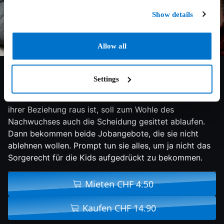
Show details
Allow all
6.1/10
2015
85 min
Komödie
Settings
Vincent und Florence Leroy führen eine perfekte Ehe,
haben tolle Jobs und drei Kinder. Doch als die Luft aus
ihrer Beziehung raus ist, soll zum Wohle des
Nachwuchses auch die Scheidung gesittet ablaufen.
Dann bekommen beide Jobangebote, die sie nicht
ablehnen wollen. Prompt tun sie alles, um ja nicht das
Sorgerecht für die Kids aufgedrückt zu bekommen.
Mieten CHF 4.50
Kaufen CHF 14.90