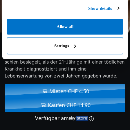
Show details
Allow all
7.8/10
2014
150 min
Lovestory
Settings
Das Schicksal des genialen Physikstudenten Stephen
schien besiegelt, als der 21-Jährige mit einer tödlichen
Krankheit diagnostiziert und ihm eine
Lebenserwartung von zwei Jahren gegeben wurde.
Mieten CHF 4.50
Kaufen CHF 14.90
Verfügbar am