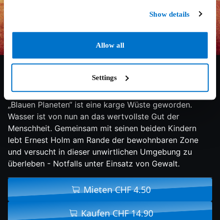
Show details
Allow all
5.7/10
2014
100 min
Drama
Settings
Nachdem sich das Klima auf der Erde dramatisch
verändert hat herrscht Dürre. Aus dem einstigen
„Blauen Planeten“ ist eine karge Wüste geworden.
Wasser ist von nun an das wertvollste Gut der
Menschheit. Gemeinsam mit seinen beiden Kindern
lebt Ernest Holm am Rande der bewohnbaren Zone
und versucht in dieser unwirtlichen Umgebung zu
überleben - Notfalls unter Einsatz von Gewalt.
Mieten CHF 4.50
Kaufen CHF 14.90