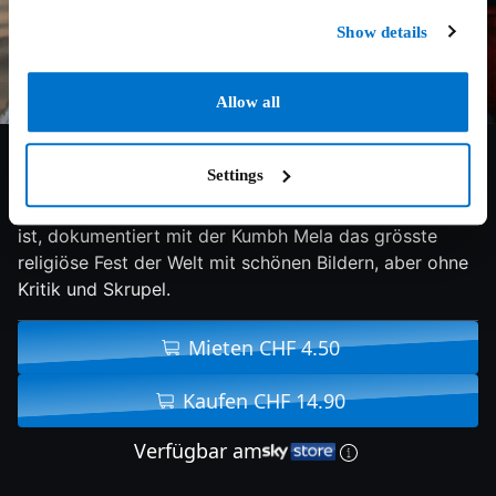
Show details
Allow all
4.8/10
2013
115 min
Doku
Settings
Pan Nalin, der seit Samsara auch in Europa bekannt
ist, dokumentiert mit der Kumbh Mela das grösste
religiöse Fest der Welt mit schönen Bildern, aber ohne
Kritik und Skrupel.
Mieten CHF 4.50
Kaufen CHF 14.90
Verfügbar am