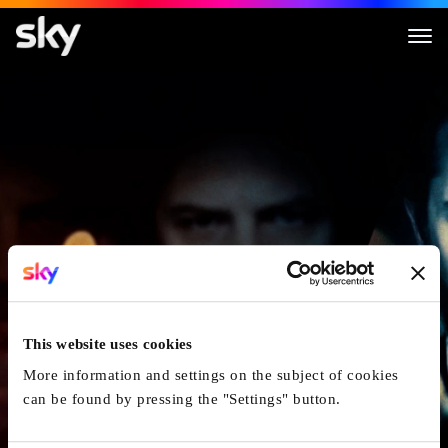
No Turning Back
This website uses cookies
More information and settings on the subject of cookies
can be found by pressing the "Settings" button.