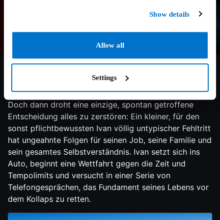
Show details
6.9/10
2014
85 min
Drama
Allow all
Ivan Locke, ein hingebungsvoller Ehemann, Vater und
Settings
hart arbeitender Leiter einer Grossbaustelle, steht kurz
vor der grössten Herausforderung seiner Karriere.
Doch dann droht eine einzige, spontan getroffene
Entscheidung alles zu zerstören: Ein kleiner, für den
sonst pflichtbewussten Ivan völlig untypischer Fehltritt
hat ungeahnte Folgen für seinen Job, seine Familie und
sein gesamtes Selbstverständnis. Ivan setzt sich ins
Auto, beginnt eine Wettfahrt gegen die Zeit und
Tempolimits und versucht in einer Serie von
Telefongesprächen, das Fundament seines Lebens vor
dem Kollaps zu retten.