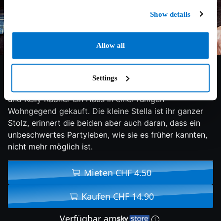
Show details
Allow all
6.2/10
2014
97 min
Komödie
Settings
Da sie vor kurzem Eltern geworden sind, haben Mac
und Kelly Radner ein Haus in einer ruhigen
Wohngegend gekauft. Die kleine Stella ist ihr ganzer
Stolz, erinnert die beiden aber auch daran, dass ein
unbeschwertes Partyleben, wie sie es früher kannten,
nicht mehr möglich ist.
Mieten CHF 4.50
Kaufen CHF 14.90
Verfügbar am