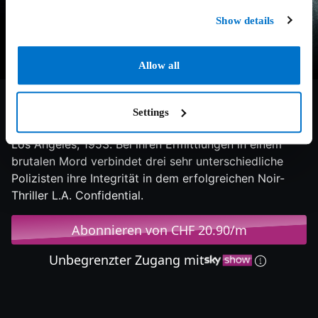
Show details
Allow all
7.8/10
2013
132 min
Thriller
Settings
Los Angeles, 1953. Bei ihren Ermittlungen in einem
brutalen Mord verbindet drei sehr unterschiedliche
Polizisten ihre Integrität in dem erfolgreichen Noir-
Thriller L.A. Confidential.
Abonnieren von CHF 20.90/m
Unbegrenzter Zugang mit