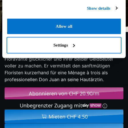
Show details
Allow all
5.8/10
2013
90 min
Komödie
Der angeschlagene Buchladenbesitzer Murray kommt
Settings
auf eine famose Idee, um seinen einsamen Freund
Fioravante glücklicher und ihrer beider Geldbeutel
voller zu machen. Er vermittelt den sanftmütigen
Floristen kurzerhand für eine Ménage à trois als
professionellen Don Juan an seine Hautärztin.
Abonnieren von CHF 20.90/m
Unbegrenzter Zugang mit
Mieten CHF 4.50