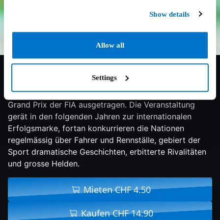
Show details
Allow all
6.6/10
2013
107 min
Doku
Settings
Nach dem Zweiten Weltkrieg wird der Motorsport in
Europa neu geregelt, und 1950 in England der erste
Grand Prix der FIA ausgetragen. Die Veranstaltung
gerät in den folgenden Jahren zur internationalen
Erfolgsmarke, fortan konkurrieren die Nationen
regelmässig über Fahrer und Rennställe, gebiert der
Sport dramatische Geschichten, erbitterte Rivalitäten
und grosse Helden.
Mieten CHF 4.50
Kaufen CHF 14.90