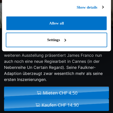
Show details
Allow all
5.2/10
2013
106 min
Drama
Settings
Nach mehreren Filmen auf der Berlinale und "Oz - The
Great and Powerful", einem neuen Buch sowie einer
weiteren Ausstellung präsentiert James Franco nun
auch noch eine neue Regiearbeit in Cannes (in der
Nebenreihe Un Certain Regard). Seine Faulkner-
Adaption überzeugt zwar wesentlich mehr als seine
ersten Inszenierungen.
Mieten CHF 4.50
Kaufen CHF 14.90