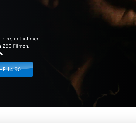
elers mit intimen
 250 Filmen.
e.
HF 14.90
on : Partly Fiction
Von:
Sophie Huber