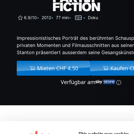
6.9/10
2012
77 min
Doku
Impressionistisches Porträt des berühmten Schauspi
privaten Momenten und Filmausschnitten aus seinen
Stanton präsentiert ausserdem seine Gesangskünst
Mieten CHF 4.50
Kaufen C
Verfügbar am
Über Harry Dean Stant
This website uses cookies