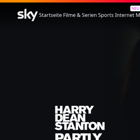
Harry Dean Stanton : Partly Fi
NEU
Startseite
Filme & Serien
Sports
Internet
M