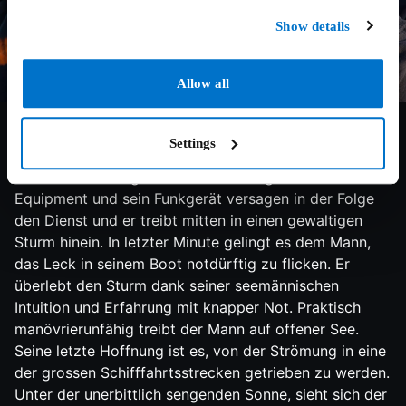
Show details
6.6/10
2013
106 min
Abenteuer
Allow all
Mitten auf dem indischen Ozean wird ein Mann jäh aus
dem Schlaf gerissen. Seine zwölf Meter lange
Settings
Segelyacht hat einen im offenen Meer treibenden
Schiffscontainer gerammt. Sein Navigations-
Equipment und sein Funkgerät versagen in der Folge
den Dienst und er treibt mitten in einen gewaltigen
Sturm hinein. In letzter Minute gelingt es dem Mann,
das Leck in seinem Boot notdürftig zu flicken. Er
überlebt den Sturm dank seiner seemännischen
Intuition und Erfahrung mit knapper Not. Praktisch
manövrierunfähig treibt der Mann auf offener See.
Seine letzte Hoffnung ist es, von der Strömung in eine
der grossen Schifffahrtsstrecken getrieben zu werden.
Unter der unerbittlich sengenden Sonne, sieht sich der