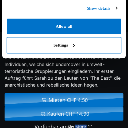
Show details
Allow all
6.6/10
2013
116 min
Thriller
Settings
Sarah Moss, frühere FBI-Agentin, zählt seit Neustem
bei der Sicherheitsfirma Hiller Brood zu den geheimen
Individuen, welche sich undercover in umwelt-
terroristische Gruppierungen eingliedern. Ihr erster
Auftrag führt Sarah zu den Leuten von "The East", die
anarchistische und rebellische Ideen hegen.
Mieten CHF 4.50
Kaufen CHF 14.90
Verfügbar am