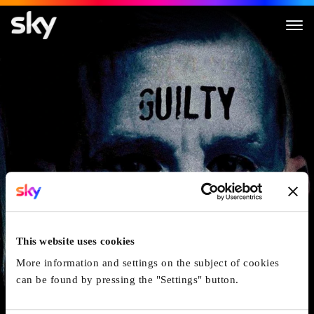
The East
This website uses cookies
More information and settings on the subject of cookies
can be found by pressing the "Settings" button.