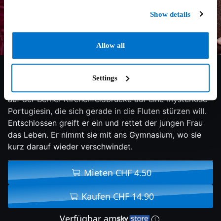
Show details
Allow all
6.5/10
2013
111 min
Thriller
Settings
Der Lateinlehrer Raimund Gregorius trifft eines Tages
auf der Berner Kirchenfeldbrücke auf eine mysteriöse
Portugiesin, die sich gerade in die Fluten stürzen will.
Entschlossen greift er ein und rettet der jungen Frau
das Leben. Er nimmt sie mit ans Gymnasium, wo sie
kurz darauf wieder verschwindet.
Mieten CHF 4.50
Kaufen CHF 14.90
Verfügbar am