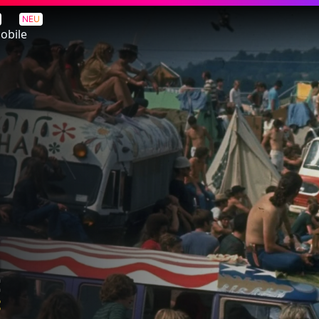
NEU
obile