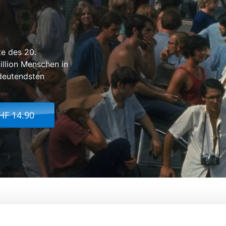
e des 20.
illion Menschen in
deutendsten
HF 14.90
ber Woodstock
on:
Michael Wadleigh