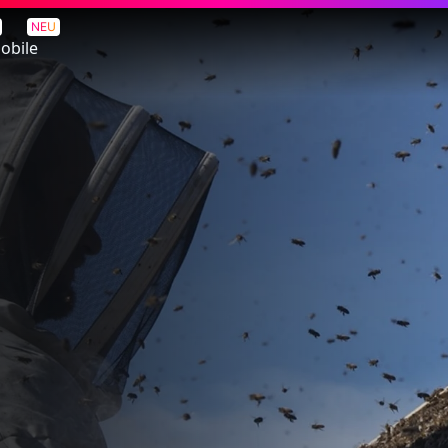
NEU
obile