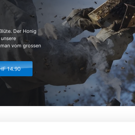
Blüte. Der Honig
r unsere
rt man vom grossen
HF 14.90
re Than Honey
Von:
Mark