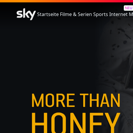
More Than Honey
NEU
Startseite
Filme & Serien
Sports
Internet
M