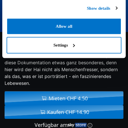
Show details
Allow all
1/10
2015
50 min
Doku
Settings
Mit einmaligen Aufnahmen aller grossen Haie aus
nächster Nähe und in ihrem natürlichen Umfeld, ist
diese Dokumentation etwas ganz besonderes, denn
hier wird der Hai nicht als Menschenfresser, sondern
als das, was er ist porträtiert - ein faszinierendes
Lebewesen.
Mieten CHF 4.50
Kaufen CHF 14.90
Verfügbar am