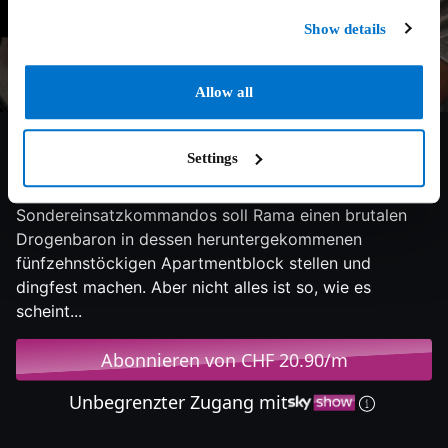
Show details
Allow all
7.4/10
2011
96 min
Action
Settings
Als neues Mitglied eines verdeckt operierenden
Sondereinsatzkommandos soll Rama einen brutalen
Drogenbaron in dessen heruntergekommenen
fünfzehnstöckigen Apartmentblock stellen und
dingfest machen. Aber nicht alles ist so, wie es
scheint...
Abonnieren von CHF 20.90/m
Unbegrenzter Zugang mit