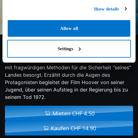
Show details
Allow all
6.2/10
2011
136 min
Drama
Settings
Fast 40 Jahre lang war J. Edgar Hoover BI-Chef. Er
überlebte acht Präsidenten und drei Kriege und war
mit fragwürdigen Methoden für die Sicherheit "seines"
Landes besorgt. Erzählt durch die Augen des
Protagonisten begleitet der Film Hoover von seiner
Jugend, über seinen Aufstieg in der Regierung bis zu
seinem Tod 1972.
Mieten CHF 4.50
Kaufen CHF 14.90