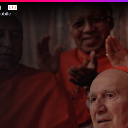
NEU
obile