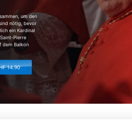
usammen, um den
ind nötig, bevor
ich ein Kardinal
Saint-Pierre
f dem Balkon
HF 14.90
m
Von:
Nanni Moretti