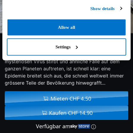
Show details
Allow all
6.7/10
2011
105 min
Drama
Settings
Nachdem eine Frau nach einer Auslandsreise an einem
mysteriösen Virus stirbt und ähnliche Fälle auf dem
ganzen Planeten auftreten, ist schnell klar: eine
Epidemie breitet sich aus, die schnell weltweit immer
grössere Teile der Bevölkerung hinwegrafft...
Mieten CHF 4.50
Kaufen CHF 14.90
Verfügbar am