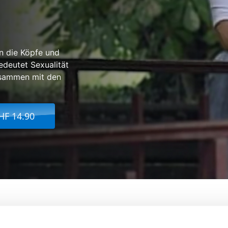
n die Köpfe und
edeutet Sexualität
usammen mit den
HF 14.90
'Ados - 3. Les Illusions Perdues
Von:
Béatrice Bak