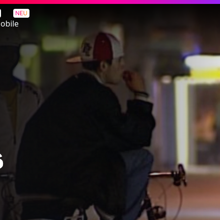
NEU
obile