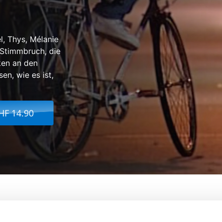
l, Thys, Mélanie
 Stimmbruch, die
ken an den
n, wie es ist,
HF 14.90
'Ados - 2. La Crise
Von:
Béatrice Bak