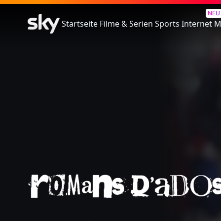
Romans D'Ados - 1. La Fin De 
NEU
Startseite
Filme & Serien
Sports
Internet
M