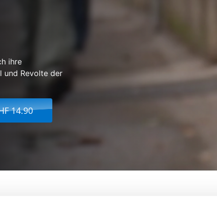
h ihre
l und Revolte der
HF 14.90
D'Ados - 1. La Fin De L'Innocence
Von:
Béatrice Bak