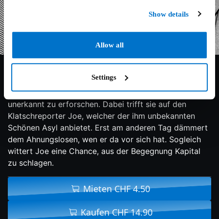
Show details
Allow all
7.9/10
1953
113 min
Lovestory
Settings
Prinzessin Anne hat genug von der Etikette. Während
einer Visite in Rom stielt sie sich davon, um die Stadt
unerkannt zu erforschen. Dabei trifft sie auf den
Klatschreporter Joe, welcher der ihm unbekannten
Schönen Asyl anbietet. Erst am anderen Tag dämmert
dem Ahnungslosen, wen er da vor sich hat. Sogleich
wittert Joe eine Chance, aus der Begegnung Kapital
zu schlagen.
Mieten CHF 4.50
Kaufen CHF 14.90