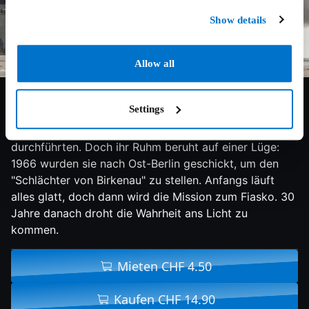
Show details
Allow all
6.6/10
2011
90 min
Drama
Settings
Drei ehemalige Mossad-Agenten sind in Israel
Volkshelden, seit sie eine Operation in Ost-Berlin
durchführten. Doch ihr Ruhm beruht auf einer Lüge:
1966 wurden sie nach Ost-Berlin geschickt, um den
"Schlächter von Birkenau" zu stellen. Anfangs läuft
alles glatt, doch dann wird die Mission zum Fiasko. 30
Jahre danach droht die Wahrheit ans Licht zu
kommen.
Mieten CHF 4.50
Kaufen CHF 14.90