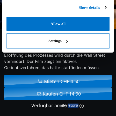
Show details
Allow all
7.4/10
2010
98 min
Doku
Settings
Die Stadt Cleveland klagt gegen 21 Banken, doch die
Eröffnung des Prozesses wird durch die Wall Street
verhindert. Der Film zeigt ein fiktives
Gerichtsverfahren, das hätte stattfinden müssen.
Mieten CHF 4.50
Kaufen CHF 14.90
Verfügbar am