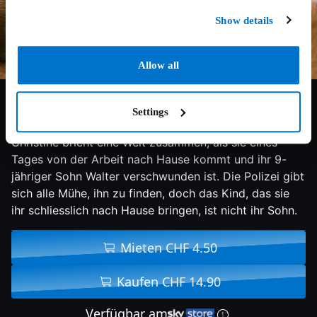
Show details
Allow all
7.6/10
2008
135 min
Drama
Settings
Los Angeles, 1928: Für die alleinerziehende Mutter
Christine bricht eine Welt zusammen, als sie eines
Tages von der Arbeit nach Hause kommt und ihr 9-
jähriger Sohn Walter verschwunden ist. Die Polizei gibt
sich alle Mühe, ihn zu finden, doch das Kind, das sie
ihr schliesslich nach Hause bringen, ist nicht ihr Sohn.
Mieten CHF 4.50
Kaufen CHF 14.90
Verfügbar am