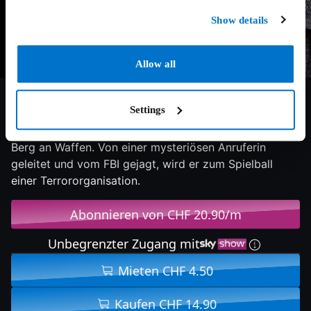
Show details
Allow all
6.5/10
2008
112 min
Action
Settings
Der Copyshop-Angestellte Jerry findet auf seinem
Konto 750.000 Dollar und in seinem Apartment einen
Berg an Waffen. Von einer mysteriösen Anruferin
geleitet und vom FBI gejagt, wird er zum Spielball
einer Terrororganisation.
Abonnieren von CHF 20.90/m
Unbegrenzter Zugang mit
Mieten CHF 4.50
Kaufen CHF 14.90